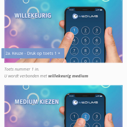
2a. Keuze - Druk op toets 1 +
Toets nummer 1 in.
U wordt verbonden met
willekeurig medium