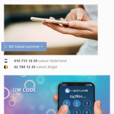
1. Bel lokaal nummer +
010 713 18 50
vanuit Nederland
02 788 12 43
vanuit België