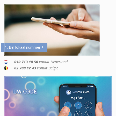
1. Bel lokaal nummer +
010 713 18 50
vanuit Nederland
02 788 12 43
vanuit België