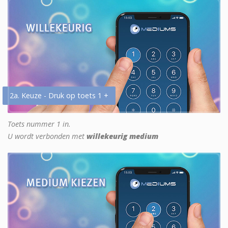
2a. Keuze - Druk op toets 1 +
Toets nummer 1 in.
U wordt verbonden met
willekeurig medium