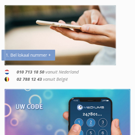
1. Bel lokaal nummer +
010 713 18 50
vanuit Nederland
02 788 12 43
vanuit België