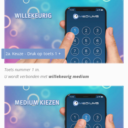
2a. Keuze - Druk op toets 1 +
Toets nummer 1 in.
U wordt verbonden met
willekeurig medium