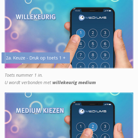
2a. Keuze - Druk op toets 1 +
Toets nummer 1 in.
U wordt verbonden met
willekeurig medium