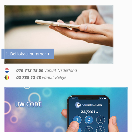
1. Bel lokaal nummer +
010 713 18 50
vanuit Nederland
02 788 12 43
vanuit België