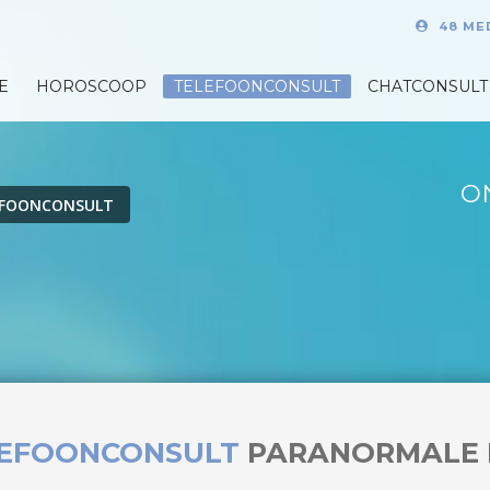
48 ME
E
HOROSCOOP
TELEFOONCONSULT
CHATCONSULT
O
EFOONCONSULT
LEFOONCONSULT
PARANORMALE 