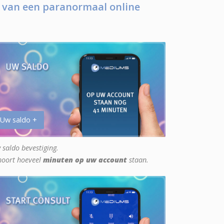
 van een paranormaal online
 Uw saldo +
 saldo bevestiging.
hoort hoeveel
minuten op uw account
staan.