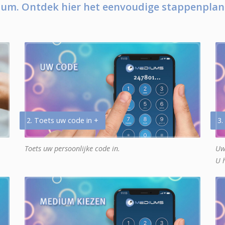
um. Ontdek hier het eenvoudige stappenplan
2. Toets uw code in +
3.
Toets uw persoonlijke code in.
Uw
U 