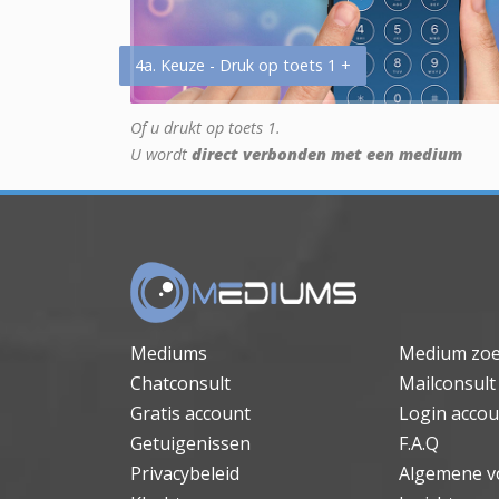
4a. Keuze - Druk op toets 1 +
Of u drukt op toets 1.
U wordt
direct verbonden met een medium
Mediums
Medium zo
Chatconsult
Mailconsult
Gratis account
Login accou
Getuigenissen
F.A.Q
Privacybeleid
Algemene v