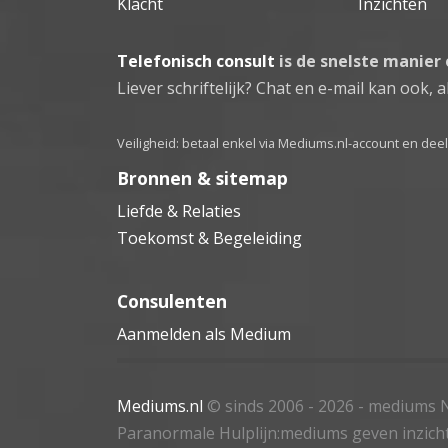
Klacht
Inzichten
Telefonisch consult
is de snelste manier
Liever schriftelijk? Chat en e-mail kan ook, al
Veiligheid: betaal enkel via Mediums.nl-account en de
Bronnen & sitemap
Liefde & Relaties
Toekomst & Begeleiding
Consulenten
Aanmelden als Medium
Mediums.nl
© sinds 2006 - 2026
- mediums N
Paranormale Hulplijn:mediums geven inzich