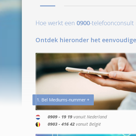
Hoe werkt een
0900
-telefoonconsul
Ontdek hieronder het eenvoudige
1. Bel Mediums-nummer +
0909 - 19 19
vanuit Nederland
0903 - 416 42
vanuit België