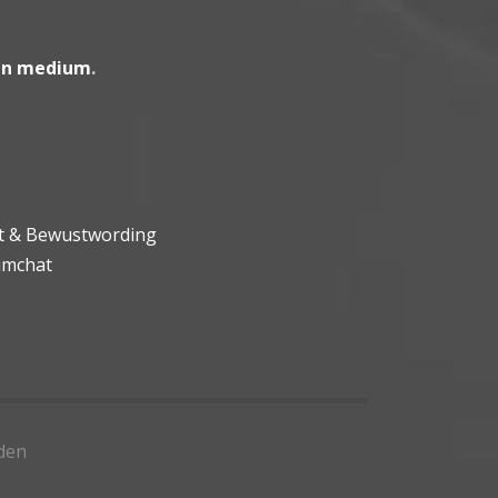
en medium
.
ht & Bewustwording
umchat
den