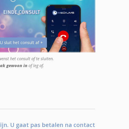
 U sluit het consult af +
enst het consult af te sluiten.
ak gewoon in
of leg af.
ijn. U gaat pas betalen na contact