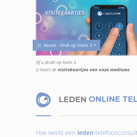
2c. Keuze - Druk op toets 3 +
Of u drukt op toets 3.
U hoort de
visitekaartjes van onze mediums
LEDEN
ONLINE TE
Hoe werkt een
leden
-telefoonconsult