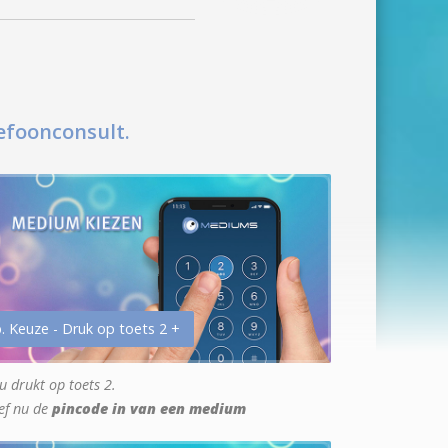
efoonconsult.
. Keuze - Druk op toets 2 +
u drukt op toets 2.
ef nu de
pincode in van een medium