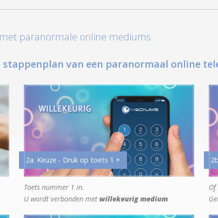
t met paranormale online mediums.
 stappenplan van een paranormaal online tel
2a. Keuze - Druk op toets 1 +
2b
Toets nummer 1 in.
Of 
U wordt verbonden met
willekeurig medium
Ge