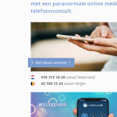
met een paranormale online medi
telefoonconsult.
1. Bel lokaal nummer +
010 713 18 50
vanuit Nederland
02 788 12 43
vanuit België