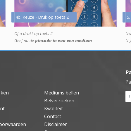
4b. Keuze - Druk op toets 2 +
5.
Of u drukt op toets 2.
Uw
Geef nu de
pincode in van een medium
U 
P
Pa
eken
Mediums bellen
Uw
Belverzoeken
nt
Kwaliteit
Contact
oorwaarden
Disclaimer