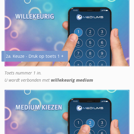
2a. Keuze - Druk op toets 1 +
Toets nummer 1 in.
U wordt verbonden met
willekeurig medium