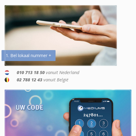
1. Bel lokaal nummer +
010 713 18 50
vanuit Nederland
02 788 12 43
vanuit België