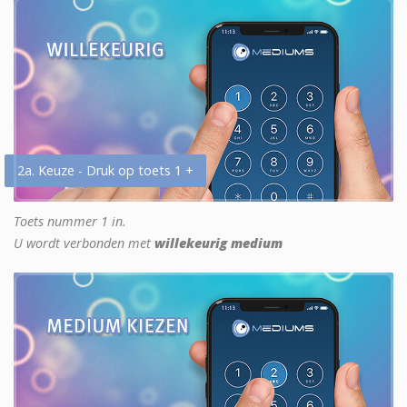
2a. Keuze - Druk op toets 1 +
Toets nummer 1 in.
U wordt verbonden met
willekeurig medium