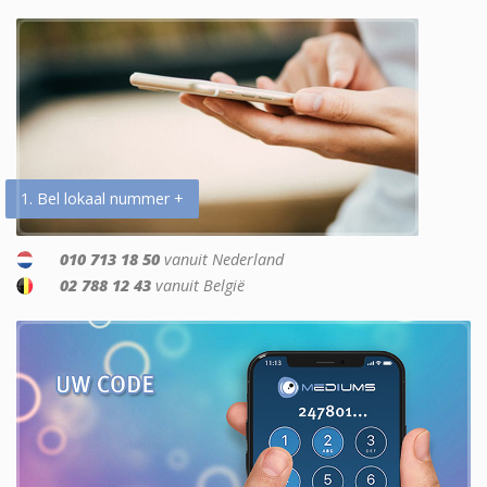
1. Bel lokaal nummer +
010 713 18 50
vanuit Nederland
02 788 12 43
vanuit België