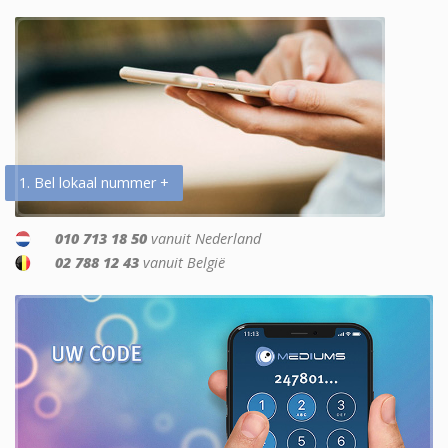
1. Bel lokaal nummer +
010 713 18 50
vanuit Nederland
02 788 12 43
vanuit België