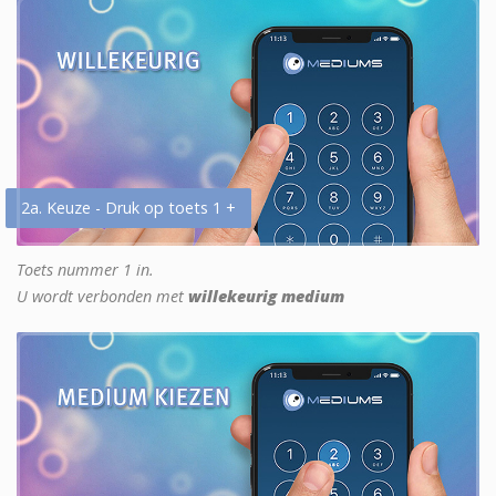
2a. Keuze - Druk op toets 1 +
Toets nummer 1 in.
U wordt verbonden met
willekeurig medium