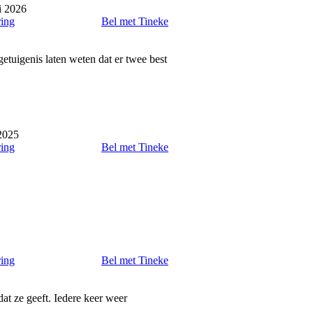
i 2026
ring
Bel met Tineke
etuigenis laten weten dat er twee best
2025
ring
Bel met Tineke
ring
Bel met Tineke
at ze geeft. Iedere keer weer