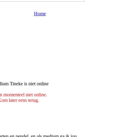
Home
n momenteel niet online.
om later eens terug.
rten en pendel, en als medium ga ik jou