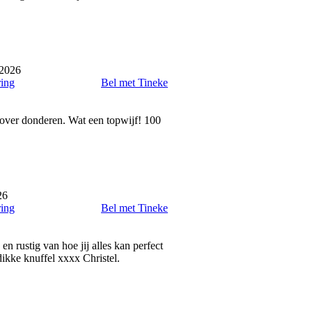
 2026
ring
Bel met Tineke
over donderen. Wat een topwijf! 100
26
ring
Bel met Tineke
n rustig van hoe jij alles kan perfect
dikke knuffel xxxx Christel.