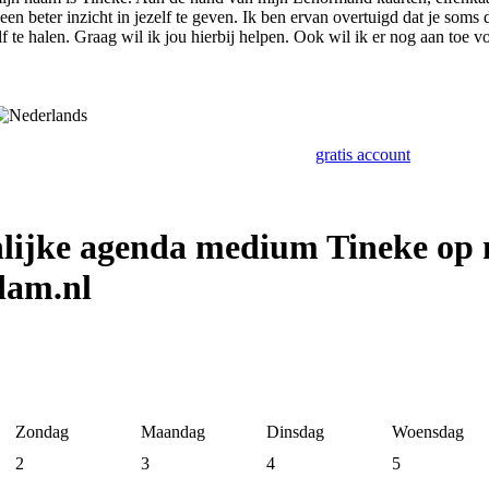
een beter inzicht in jezelf te geven. Ik ben ervan overtuigd dat je som
elf te halen. Graag wil ik jou hierbij helpen. Ook wil ik er nog aan toe 
gratis account
nlijke agenda medium Tineke op
dam.nl
Zondag
Maandag
Dinsdag
Woensdag
2
3
4
5