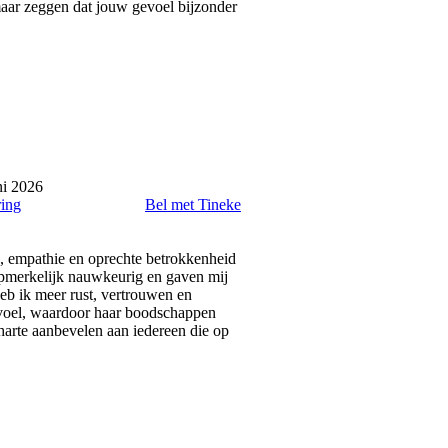
 maar zeggen dat jouw gevoel bijzonder
ni 2026
ring
Bel met Tineke
g, empathie en oprechte betrokkenheid
opmerkelijk nauwkeurig en gaven mij
heb ik meer rust, vertrouwen en
gevoel, waardoor haar boodschappen
harte aanbevelen aan iedereen die op