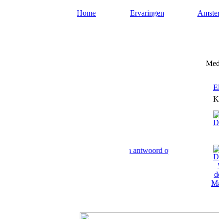
Home
Ervaringen
Amste
Medium-amsterdam.nl
Med
E
K
am geven paranormaal advies en antwoord op uw levensvragen.
Ma