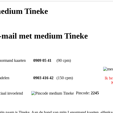
edium Tineke
e-mail met medium Tineke
normand kaarten
0909 05 41
(90 cpm)
ndelen
0903 416 42
(150 cpm)
Ik be
K
Pincode:
2245
iaal invoelend
jn naam is Tineke. Aan de hand van mijn Lenormand kaarten, elfenkaa