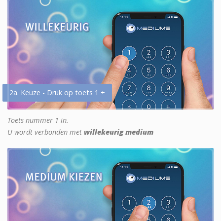
2a. Keuze - Druk op toets 1 +
Toets nummer 1 in.
U wordt verbonden met
willekeurig medium