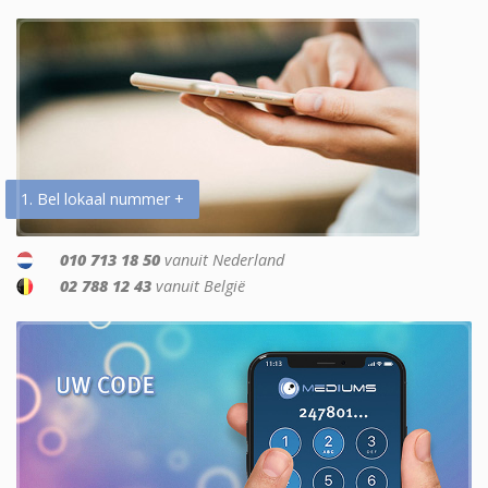
1. Bel lokaal nummer +
010 713 18 50
vanuit Nederland
02 788 12 43
vanuit België