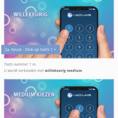
2a. Keuze - Druk op toets 1 +
Toets nummer 1 in.
U wordt verbonden met
willekeurig medium