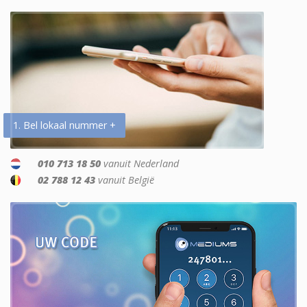
1. Bel lokaal nummer +
010 713 18 50
vanuit Nederland
02 788 12 43
vanuit België